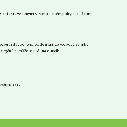
 s kritérii uvedenými v Metodickém pokynu k zákonu
u webu či důvodného podezření, že webová stránka
m orgánům, můžete psát na e-mail:
vání práva: