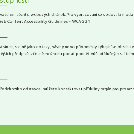
ístupnosti
vatelem těchto webových stránek. Pro vypracování se sledovala shoda
Web Content Accessibility Guidelines – WCAG 2.1.
tránek, stejně jako dotazy, návrhy nebo připomínky týkající se obsah
dějších předpisů, včetně možnosti podat podnět vůči příslušným státní
ředchozího odstavce, můžete kontaktovat příslušný orgán pro prosazo