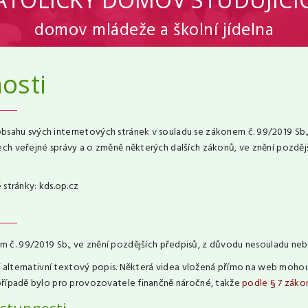
domov mládeže a školní jídelna
osti
ahu svých internetových stránek v souladu se zákonem č. 99/2019 Sb., 
ch veřejné správy a o změně některých dalších zákonů, ve znění pozdějš
 stránky: kds.op.cz
 č. 99/2019 Sb., ve znění pozdějších předpisů, z důvodu nesouladu neb
ají alternativní textový popis. Některá videa vložená přímo na web moh
 případě bylo pro provozovatele finančně náročné, takže
podle § 7 záko