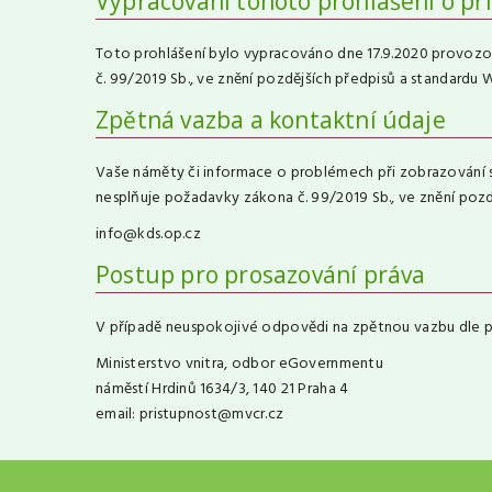
Vypracování tohoto prohlášení o př
Toto prohlášení bylo vypracováno dne 17.9.2020 provozo
č. 99/2019 Sb., ve znění pozdějších předpisů a standardu 
Zpětná vazba a kontaktní údaje
Vaše náměty či informace o problémech při zobrazování s
nesplňuje požadavky zákona č. 99/2019 Sb., ve znění poz
info@kds.op.cz
Postup pro prosazování práva
V případě neuspokojivé odpovědi na zpětnou vazbu dle p
Ministerstvo vnitra, odbor eGovernmentu
náměstí Hrdinů 1634/3, 140 21 Praha 4
email: pristupnost@mvcr.cz