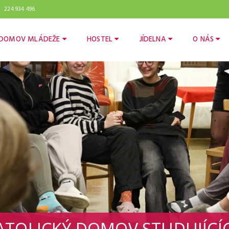
224 934 496
DOMOV MLÁDEŽE
HOSTEL
JÍDELNA
O NÁS
ATOLICKÝ DOMOV STUDUJÍCÍ