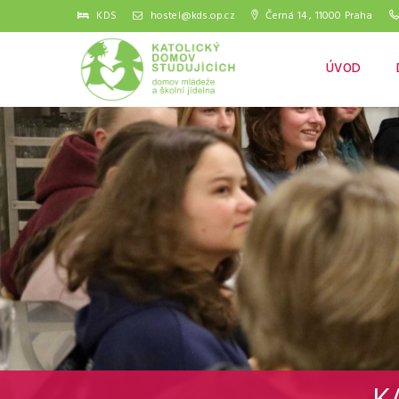
KDS
hostel@kds.op.cz
Černá 14 , 11000 Praha
ÚVOD
K