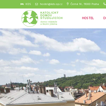
KDS
hostel@kds.op.cz
Černá 14 , 11000 Praha
HOSTEL
D