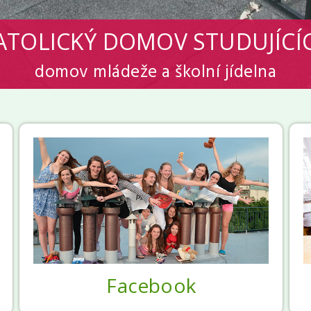
ATOLICKÝ DOMOV STUDUJÍCÍ
domov mládeže a školní jídelna
Facebook